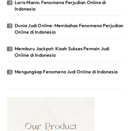
Laris Manis: Fenomena Perjudian Online di
Indonesia
Dunia Judi Online: Membahas Fenomena Perjudian
Online di Indonesia
Memburu Jackpot: Kisah Sukses Pemain Judi
Online di Indonesia
Mengungkap Fenomena Judi Online di Indonesia