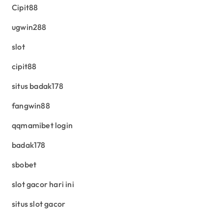
Cipit88
ugwin288
slot
cipit88
situs badak178
fangwin88
qqmamibet login
badak178
sbobet
slot gacor hari ini
situs slot gacor