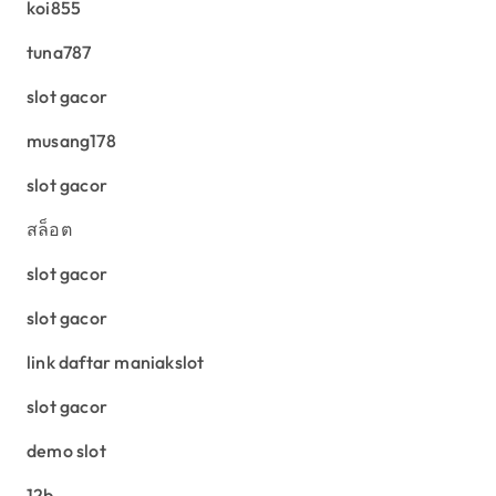
koi855
tuna787
slot gacor
musang178
slot gacor
สล็อต
slot gacor
slot gacor
link daftar maniakslot
slot gacor
demo slot
12b