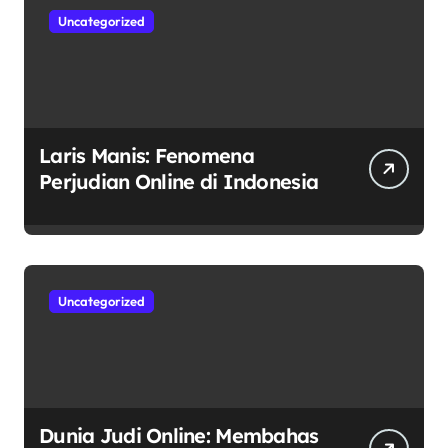
Uncategorized
Laris Manis: Fenomena
Perjudian Online di Indonesia
Uncategorized
Dunia Judi Online: Membahas