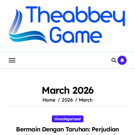
Skip
to
content
March 2026
Home
2026
March
Uncategorized
Bermain Dengan Taruhan: Perjudian