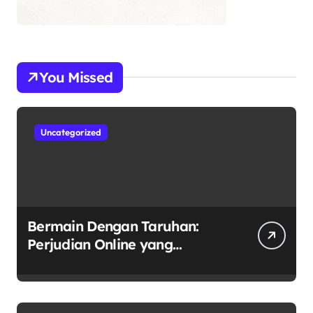
You Missed
Uncategorized
Bermain Dengan Taruhan:
Perjudian Online yang
Merajalela di Indonesia