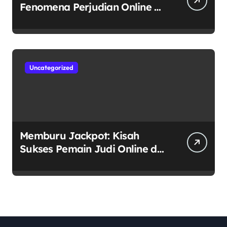
Fenomena Perjudian Online di
Indonesia
Uncategorized
Memburu Jackpot: Kisah
Sukses Pemain Judi Online di
Indonesia