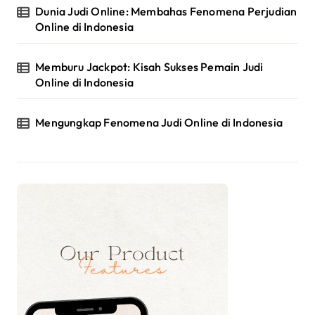
Dunia Judi Online: Membahas Fenomena Perjudian
Online di Indonesia
Memburu Jackpot: Kisah Sukses Pemain Judi
Online di Indonesia
Mengungkap Fenomena Judi Online di Indonesia