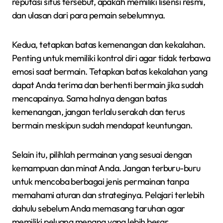
reputasi situs tersebut, apakah memiliki lisensi resmi,
dan ulasan dari para pemain sebelumnya.
Kedua, tetapkan batas kemenangan dan kekalahan.
Penting untuk memiliki kontrol diri agar tidak terbawa
emosi saat bermain. Tetapkan batas kekalahan yang
dapat Anda terima dan berhenti bermain jika sudah
mencapainya. Sama halnya dengan batas
kemenangan, jangan terlalu serakah dan terus
bermain meskipun sudah mendapat keuntungan.
Selain itu, pilihlah permainan yang sesuai dengan
kemampuan dan minat Anda. Jangan terburu-buru
untuk mencoba berbagai jenis permainan tanpa
memahami aturan dan strateginya. Pelajari terlebih
dahulu sebelum Anda memasang taruhan agar
memiliki peluang menang yang lebih besar.