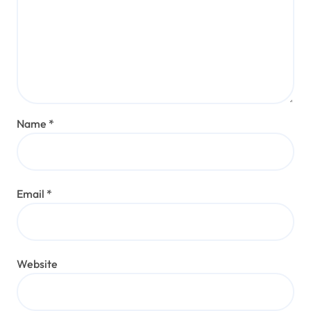
Name
*
Email
*
Website