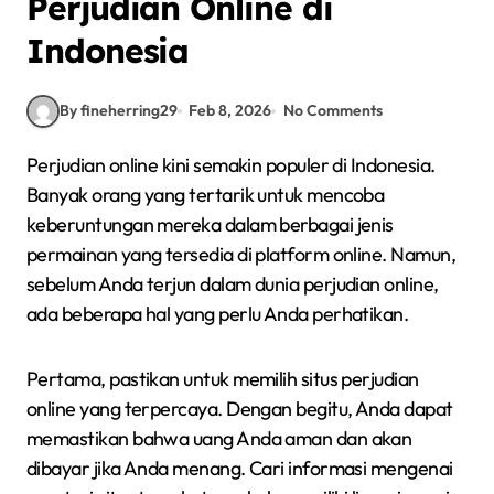
Perjudian Online di
Indonesia
By fineherring29
Feb 8, 2026
No Comments
Perjudian online kini semakin populer di Indonesia.
Banyak orang yang tertarik untuk mencoba
keberuntungan mereka dalam berbagai jenis
permainan yang tersedia di platform online. Namun,
sebelum Anda terjun dalam dunia perjudian online,
ada beberapa hal yang perlu Anda perhatikan.
Pertama, pastikan untuk memilih situs perjudian
online yang terpercaya. Dengan begitu, Anda dapat
memastikan bahwa uang Anda aman dan akan
dibayar jika Anda menang. Cari informasi mengenai