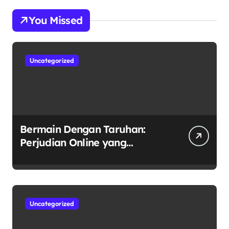
You Missed
Uncategorized
Bermain Dengan Taruhan:
Perjudian Online yang
Merajalela di Indonesia
Uncategorized