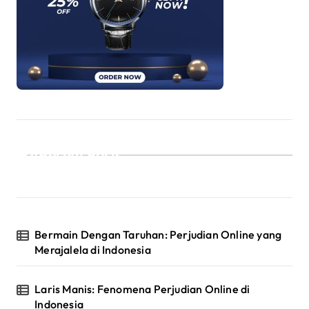
Recent Posts
Bermain Dengan Taruhan: Perjudian Online yang
Merajalela di Indonesia
Laris Manis: Fenomena Perjudian Online di
Indonesia