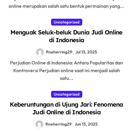
online merupakan salah satu bentuk permainan yang...
Uncategorized
Menguak Seluk-beluk Dunia Judi Online
di Indonesia
fineherring29
Jul 13, 2025
Perjudian Online di Indonesia: Antara Popularitas dan
Kontroversi Perjudian online saat ini menjadi salah
satu...
Uncategorized
Keberuntungan di Ujung Jari: Fenomena
Judi Online di Indonesia
fineherring29
Jun 13, 2025