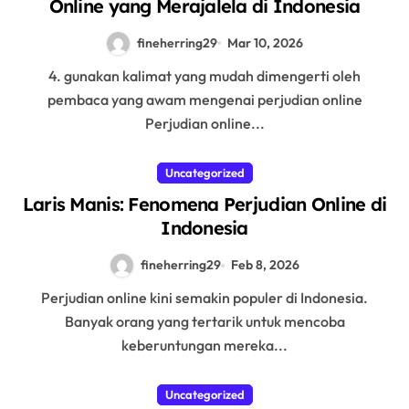
Online yang Merajalela di Indonesia
fineherring29
Mar 10, 2026
4. gunakan kalimat yang mudah dimengerti oleh
pembaca yang awam mengenai perjudian online
Perjudian online...
Uncategorized
Laris Manis: Fenomena Perjudian Online di
Indonesia
fineherring29
Feb 8, 2026
Perjudian online kini semakin populer di Indonesia.
Banyak orang yang tertarik untuk mencoba
keberuntungan mereka...
Uncategorized