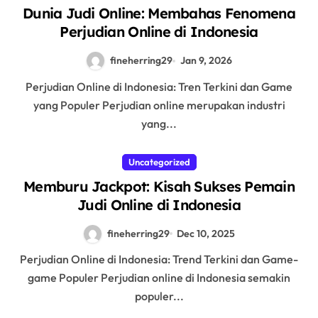
Dunia Judi Online: Membahas Fenomena
Perjudian Online di Indonesia
fineherring29
Jan 9, 2026
Perjudian Online di Indonesia: Tren Terkini dan Game
yang Populer Perjudian online merupakan industri
yang...
Uncategorized
Memburu Jackpot: Kisah Sukses Pemain
Judi Online di Indonesia
fineherring29
Dec 10, 2025
Perjudian Online di Indonesia: Trend Terkini dan Game-
game Populer Perjudian online di Indonesia semakin
populer...