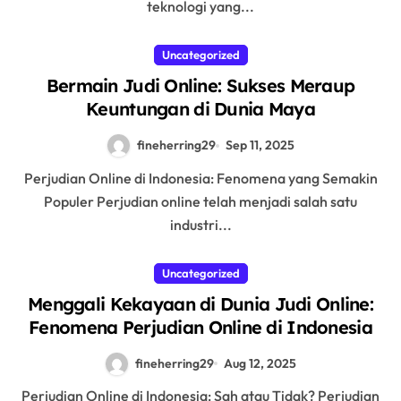
teknologi yang...
Uncategorized
Bermain Judi Online: Sukses Meraup
Keuntungan di Dunia Maya
fineherring29
Sep 11, 2025
Perjudian Online di Indonesia: Fenomena yang Semakin
Populer Perjudian online telah menjadi salah satu
industri...
Uncategorized
Menggali Kekayaan di Dunia Judi Online:
Fenomena Perjudian Online di Indonesia
fineherring29
Aug 12, 2025
Perjudian Online di Indonesia: Sah atau Tidak? Perjudian