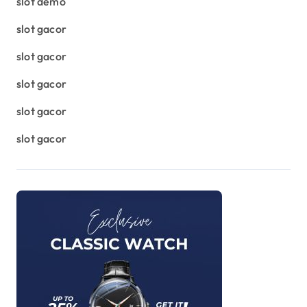
slot demo
slot gacor
slot gacor
slot gacor
slot gacor
slot gacor